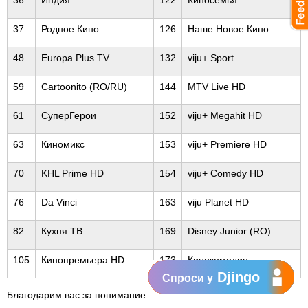
36
Индия
122
Киносемья
37
Родное Кино
126
Наше Новое Кино
48
Europa Plus TV
132
viju+ Sport
59
Cartoonito (RO/RU)
144
MTV Live HD
61
СуперГерои
152
viju+ Megahit HD
63
Киномикс
153
viju+ Premiere HD
70
KHL Prime HD
154
viju+ Comedy HD
76
Da Vinci
163
viju Planet HD
82
Кухня ТВ
169
Disney Junior (RO)
105
Кинопремьера HD
173
Кинокомедия
Djingo
Спроси у
Благодарим вас за понимание.