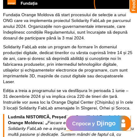
Fundația Orange Moldova dă start procesului de selecție a unui
ONG care va implementa proiectul Solidarity FabLab pe parcursul
anului 2024. Organizațiile non-guvernamentale interesate, care
îndeplinesc condițiile Regulamentului, sunt încurajate să depună
dosarul de participare până la 3 mai 2024.
Solidarity FabLab este un program de formare în domeniul
producției digitale, dedicat tinerilor cu vârsta cuprinsă între 14 și 25
de ani, care-și doresc să deprindă abilități și cunoștințe noi în
fabricarea produselor, prin intermediul tehnologiilor digitale,
utilajelor și echipamentelor electronice de programare, cum sunt
imprimantele 3D, mașinile de cusut digitale sau decupatoarele
Laser.
Ediția a treia a programului se va desfășura în perioada 1 iunie –
31 decembrie 2024 și va implica circa 220 de tineri din țară.
Instruirile vor avea loc la Orange Digital Center (Chișinău) și în cele
3 locații Solidarity FabLab amenajate în Sîngerei, Orhei și Soroca.
Ludmila NISTORICĂ, Președinta Consiliului Fundației
Djingo
Orange Moldova: „
Fiecare ediție de până acum a programului
Спроси у
Solidarity FabLab ne-a inspirat prin proiecte creative, realizate cu
multă pasiune și dedicație. Suntem mândri de faptul că, cu