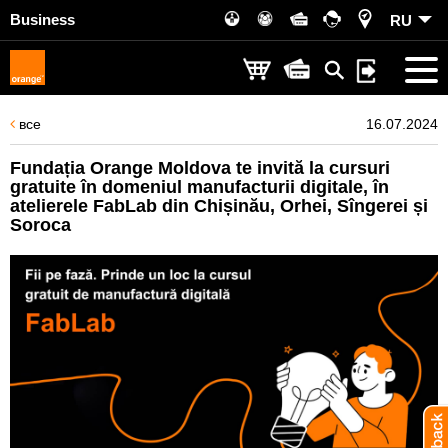
Business
RU
все
16.07.2024
Fundația Orange Moldova te invită la cursuri
gratuite în domeniul manufacturii digitale, în
atelierele FabLab din Chișinău, Orhei, Sîngerei și
Soroca