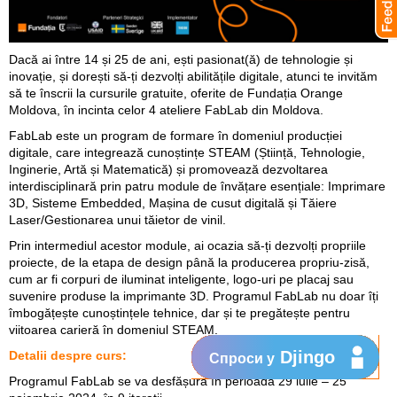
Dacă ai între 14 și 25 de ani, ești pasionat(ă) de tehnologie și
inovație, și dorești să-ți dezvolți abilitățile digitale, atunci te invităm
să te înscrii la cursurile gratuite, oferite de Fundația Orange
Moldova, în incinta celor 4 ateliere FabLab din Moldova.
FabLab este un program de formare în domeniul producției
digitale, care integrează cunoștințe STEAM (Știință, Tehnologie,
Inginerie, Artă și Matematică) și promovează dezvoltarea
interdisciplinară prin patru module de învățare esențiale: Imprimare
3D, Sisteme Embedded, Mașina de cusut digitală și Tăiere
Laser/Gestionarea unui tăietor de vinil.
Prin intermediul acestor module, ai ocazia să-ți dezvolți propriile
proiecte, de la etapa de design până la producerea propriu-zisă,
cum ar fi corpuri de iluminat inteligente, logo-uri pe placaj sau
suvenire produse la imprimante 3D. Programul FabLab nu doar îți
îmbogățește cunoștințele tehnice, dar și te pregătește pentru
viitoarea carieră în domeniul STEAM.
Djingo
Detalii despre curs:
Спроси у
Programul FabLab se va desfășura în perioada 29 iulie – 25