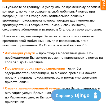
Вы уезжаете за границу на учебу или по временному рабочему
контракту, но хотите сохранить свой мобильный номер при
возвращении? У Orange есть оптимальное решение —
временная приостановка номера, которая дает множество
преимуществ. Вы сохраняете номер и свои контакты,
сохраняете абонемент и историю в Orange, а также экономите.
Новость в том, что теперь Вы можете легко приостановить
временно свой мобильный номер и восстановить его с
помощью приложения My Orange, в новой версии 7.3:
Активация услуги
– происходит в расчетный день. При
необходимости Вы можете временно приостановить номер на
срок от 1 до 12 месяцев.
Продление срока приостановления
- если Вы
задерживаетесь заграницей, то в любое время Вы можете
продлить период приостановки, если номер уже временно
приостановлен.
Отмена запланированной услуги:
если Вы запланировали
активацию услуги Временная Приостановка, но передумали
Djingo
Спроси у
до Расчетного дня, то Вы можете самостоятельно отменить в
приложении