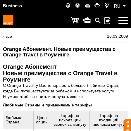
Business
RU
все
16.09.2009
Orange Aбонемент. Новые преимущества с
Orange Travel в Роуминге.
Orange Aбонемент
Новые преимущества с Orange Travel в
Роуминге
С Orange Travel, у Вас теперь есть больше Любимых Стран,
когда Вы путешествуете за рубежом и используете услугу
Роуминг чтобы звонить и получать звонки.
Любимые Страны и применяемые тарифы
Тариф на
Тариф на
Любимая
Цена
исходящий
входящий
Страна
опции
звонок за минуту
звонокза минуту