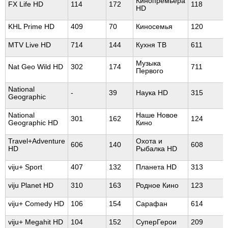
Кинопремьера
FX Life HD
114
172
118
HD
KHL Prime HD
409
70
Киносемья
120
MTV Live HD
714
144
Кухня ТВ
611
Музыка
Nat Geo Wild HD
302
174
711
Первого
National
-
39
Наука HD
315
Geographic
National
Наше Новое
301
162
124
Geographic HD
Кино
Travel+Adventure
Охота и
606
140
608
HD
Рыбалка HD
viju+ Sport
407
132
Планета HD
313
viju Planet HD
310
163
Родное Кино
123
viju+ Comedy HD
106
154
Сарафан
614
viju+ Megahit HD
104
152
СуперГерои
209