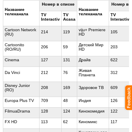
Номер в списке
Номер в 
Название
Название
телеканала
телеканала
TV
TV
TV
Interactiv
Acasa
Interactiv
Cartoon Network
viju+ Premiere
214
119
105
(RU)
HD
Cartoonito
Детский Мир
206
59
203
(RO/RU)
HD
Cinema
127
131
Драйв
622
Живая
Da Vinci
212
76
312
Планета
Disney Junior
208
169
Здоровое ТВ
609
(RO)
Europa Plus TV
709
48
Индия
126
FilmuaDrama
128
124
Кинокомедия
122
FX HD
113
62
Киномикс
117