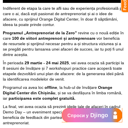
Indiferent de etapa la care te afli sau de experiența profesională pe
care o ai, dacă ești pasionat de antreprenoriat și ai o idee de
afacere, cu sprijinul Orange Digital Center, în doar 8 săptămâni,
ideea ta poate prinde contur.
Programul „Antreprenoriat de la Zero”
revine cu o nouă ediție în
care
100 de viitori antreprenori și antreprenoare
vor beneficia
de resursele și sprijinul necesar pentru a-și structura viziunea și a
se pregăti pentru lansarea unei afaceri de succes, iar tu poți fi unul
dintre aceștia.
În perioada
29 martie - 24 mai 2025
, vei avea ocazia să participi la
8 sesiuni de învățare și 7 workshopuri practice care acoperă toate
etapele dezvoltării unui plan de afacere: de la generarea ideii până
la identificarea modelelor de venit.
Programul va avea loc
offline
, la hub-ul de învățare
Orange
Digital Center din Chișinău
, și se va desfășura în limba română,
iar
participarea este complet gratuită.
La final, vei avea ocazia să prezinți ideile tale de afaceri în cadrul
Demo Day – un eveniment special de absolvire în care vei
Djingo
Спроси у
beneficia de feedback din partea unui juriu de experți în
antreprenoriat.