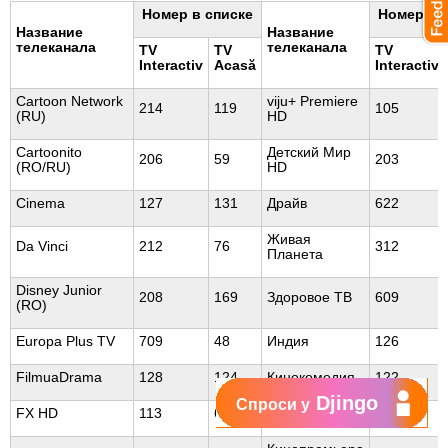
Номер в списке
Номер в 
Название
Название
телеканала
телеканала
TV
TV
TV
Interactiv
Acasă
Interactiv
Cartoon Network
viju+ Premiere
214
119
105
(RU)
HD
Cartoonito
Детский Мир
206
59
203
(RO/RU)
HD
Cinema
127
131
Драйв
622
Живая
Da Vinci
212
76
312
Планета
Disney Junior
208
169
Здоровое ТВ
609
(RO)
Europa Plus TV
709
48
Индия
126
FilmuaDrama
128
124
Кинокомедия
122
Djingo
Спроси у
FX HD
113
62
Киномикс
117