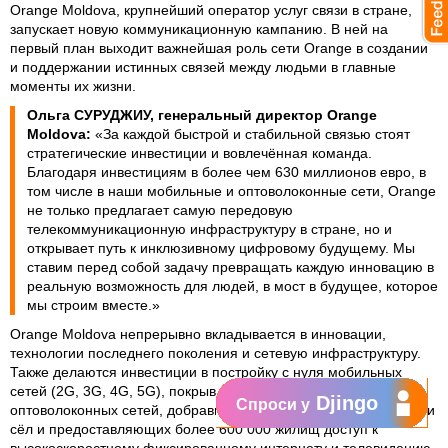
Orange Moldova, крупнейший оператор услуг связи в стране,
запускает новую коммуникационную кампанию. В ней на
первый план выходит важнейшая роль сети Orange в создании
и поддержании истинных связей между людьми в главные
моменты их жизни.
Ольга СУРУДЖИУ, генеральный директор Orange
Moldova:
«За каждой быстрой и стабильной связью стоят
стратегические инвестиции и вовлечённая команда.
Благодаря инвестициям в более чем 630 миллионов евро, в
том числе в наши мобильные и оптоволоконные сети, Orange
не только предлагает самую передовую
телекоммуникационную инфраструктуру в стране, но и
открывает путь к инклюзивному цифровому будущему. Мы
ставим перед собой задачу превращать каждую инновацию в
реальную возможность для людей, в мост в будущее, которое
мы строим вместе.»
Orange Moldova непрерывно вкладывается в инновации,
технологии последнего поколения и сетевую инфраструктуру.
Также делаются инвестиции в постройку с нуля мобильных
сетей (2G, 3G, 4G, 5G), покрывающих всю страну, и
Djingo
Спроси у
оптоволоконных сетей, добравшихся уже до более 90 городов и
сёл и предоставляющих более 600 000 жилищ доступ к
высокоскоростному фиксированному интернету и телевидению.