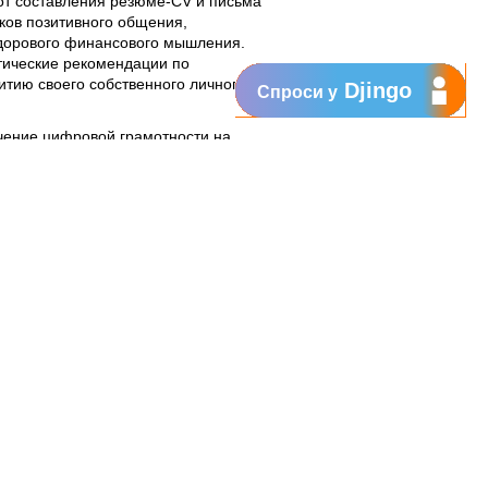
т составления резюме-CV и письма
ков позитивного общения,
здорового финансового мышления.
тические рекомендации по
тию своего собственного личного
Djingo
Спроси у
чение цифровой грамотности на
ных работе в онлайн среде,
в Microsoft Office и Google Suite,
ербезопасности – важнейшему
й ориентации поможет участницам
 узнать, как работают платформы по
вое законодательство и подстроиться
бразом, женщины научатся
рочное профессиональное будущее,
тветственному применению
oldova и Структуры ООН-
дение:
авенства
и принципов женского