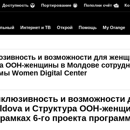
Доступность
Портирование
Пополни счёт
Ко
льный
Интернет и ТВ
Открой
Помощь
My Orange
юзивность и возможности для женщ
ра ООН-женщины в Молдове сотрудн
мы Women Digital Center
нклюзивность и возможности 
ldova и Структура ООН-женщ
рамках 6-го проекта програм