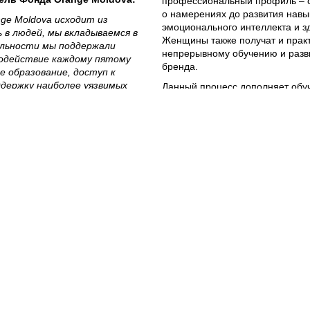
профессиональный профиль – о
о намерениях до развития навы
ge Moldova исходит из
эмоционального интеллекта и 
 в людей, мы вкладываемся в
Женщины также получат и прак
ельности мы поддержали
непрерывному обучению и разви
содействие каждому пятому
бренда.
 образование, доступ к
ддержку наиболее уязвимых
Данный процесс дополняет обу
задач отводится программе
прикладных занятиях, посвящён
 ней сочетается всё то, во
эффективному применению пакето
зование, настоящие
созданию медиаконтента и киб
, которые приобретают
элементу цифровой эры.
честве и вдохновляют.
А между тем, модуль карьерно
из Структуры ООН-женщины
выявить свои сильные стороны,
просто учебные центры, – мы
трудоустройству, понять цифро
ективы».
под требования рынка. Таким о
определять надёжное и долгос
ущенная в 2019 году, – одна из
благодаря стратегическому и о
да Orange Moldova. На
технологий.
ин прошли обучение в таких
 предпринимательство,
звитие трансверсальных
Партнёрство Фонда Orange M
женщины отражает общее ви
итель Структуры ООН-
Продвижение гендерного р