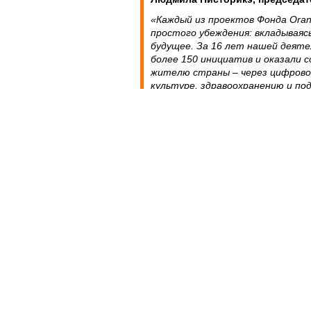
«Каждый из проектов Фонда Oran
простого убеждения: вкладываясь
будущее. За 16 лет нашей деят
более 150 инициатив и оказали 
жителю страны – через цифровое
культуре, здравоохранению и по
лиц. Особое место среди наших 
Women Digital Center, поскольку в
что мы верим: бесплатное обра
возможности и смелые женщины
знания, находят себя в новом ка
Вместе с нашими партнёрами 
мы строим нечто большее, чем 
создаем доверие, смысл и персп
Программа Women Digital Center, зап
самых показательных инициатив Фон
сегодняшний день более 3 800 женщ
сферах, как цифровая грамотность,
профессиональная ориентация и ра
навыков.
Доминика Стояноска, представ