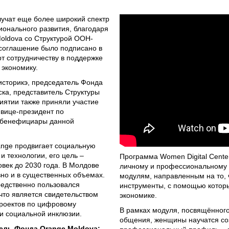
учат еще более широкий спектр
онального развития, благодаря
oldova со Структурой ООН-
соглашение было подписано в
рт сотрудничеству в поддержке
экономику.
сторикэ, председатель Фонда
ка, представитель Структуры
ятии также приняли участие
вице-президент по
 бенефициары данной
nge продвигает социальную
 технологии, его цель –
Программа Women Digital Cente
век до 2030 года. В Молдове
личному и профессиональному 
вно и в существенных объемах.
модулям, направленным на то, 
едственно пользовался
инструменты, с помощью котор
что является свидетельством
экономике.
проектов по цифровому
В рамках модуля, посвящённог
и социальной инклюзии.
общения, женщины научатся со
ель Фонда Orange Moldova: