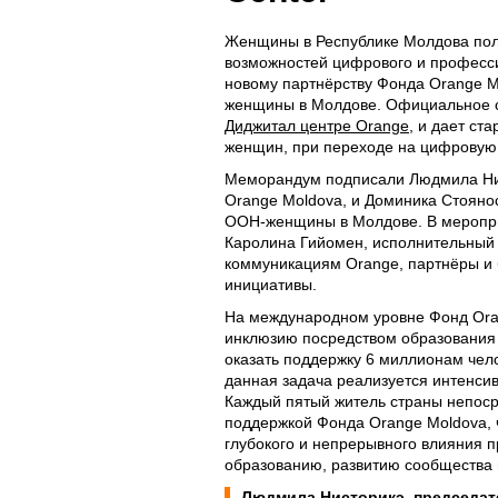
Женщины в Республике Молдова пол
возможностей цифрового и професси
новому партнёрству Фонда Orange M
женщины в Молдове. Официальное 
Диджитал центре Orange,
и дает ста
женщин, при переходе на цифровую 
Меморандум подписали Людмила Ни
Orange Moldova, и Доминика Стоянос
ООН-женщины в Молдове. В меропри
Каролина Гийомен, исполнительный 
коммуникациям Orange, партнёры и
инициативы.
На международном уровне Фонд Ora
инклюзию посредством образования и
оказать поддержку 6 миллионам чело
данная задача реализуется интенси
Каждый пятый житель страны непоср
поддержкой Фонда Orange Moldova, 
глубокого и непрерывного влияния 
образованию, развитию сообщества 
Людмила Нисторикэ, председат