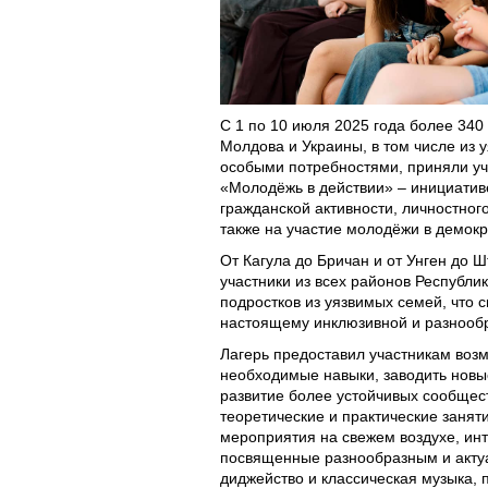
С 1 по 10 июля 2025 года более 34
Молдова и Украины, в том числе из 
особыми потребностями, приняли уч
«Молодёжь в действии» – инициатив
гражданской активности, личностног
также на участие молодёжи в демокр
От Кагула до Бричан и от Унген до 
участники из всех районов Республи
подростков из уязвимых семей, что 
настоящему инклюзивной и разнооб
Лагерь предоставил участникам возм
необходимые навыки, заводить новые
развитие более устойчивых сообщес
теоретические и практические занят
мероприятия на свежем воздухе, инт
посвященные разнообразным и актуа
диджейство и классическая музыка,