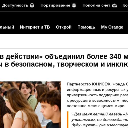
Доступность
Портирование
Пополни счёт
Ко
льный
Интернет и ТВ
Открой
Помощь
My Orange
в действии» объединил более 340 
 в безопасном, творческом и инкл
Партнерство ЮНИСЕФ, Фонда O
информационных и ресурсных 
приверженность поддержке разв
к ресурсам и возможностям, не
постоянно меняющемся мире.
«Для меня летний лагерь «
уникальным, но долгожданн
буду изучать уже известну