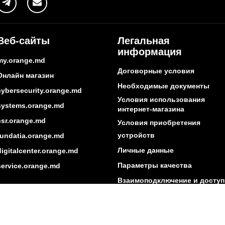
Веб-сайты
Легальная
информация
my.orange.md
Договорные условия
Онлайн магазин
Необходимые документы
cybersecurity.orange.md
Условия использования
systems.orange.md
интернет-магазина
csr.orange.md
Условия приобретения
устройств
fundatia.orange.md
Личные данные
digitalcenter.orange.md
Параметры качества
service.orange.md
Взаимоподключение и доступ
Страница поставщика
Другая информация