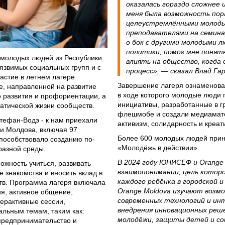
оказалась гораздо сложнее и
меня была возможность пор
целеустремлёнными молоды
преподавателями на семина
о бок с другими молодыми 
политики, помог мне понять
0 молодых людей из Республики
влиять на общество, когда
уязвимых социальных групп и с
процесс», — сказал Влад Гар
астие в летнем лагере
Завершение лагеря ознаменова
е, направленной на развитие
в ходе которого молодые люди 
о развития и профориентации, а
инициативы, разработанные в г
атической жизни сообществ.
флешмобе и создали медиамате
Штефан-Водэ - к нам приехали
активизм, солидарность и креат
ки Молдова, включая 97
Более 600 молодых людей приня
способствовало созданию по-
«Молодёжь в действии».
разной среды.
В 2024 году ЮНИСЕФ и Orange
ожность учиться, развивать
взаимопонимании, цель котор
 знакомства и вносить вклад в
каждого ребёнка в городской 
тв. Программа лагеря включала
Orange Moldova изучают возм
ия, активное общение,
современных технологий и ин
ерактивные сессии,
внедрения инновационных реше
льным темам, таким как:
молодёжи, защиты детей и с
 предпринимательство и