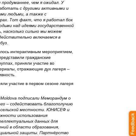
 продуманнее, чем я ожидал. У
аботать с другими активными и
ми людьми, а также с
рах. Тот факт, что я работал бок
людьми над идеями государственной
, насколько сильно мы можем
 действительно включаемся в
буз.
лось интерактивным мероприятием,
представили гражданские
руппах, приняли участие во
риалы, отражающие дух лагеря –
ивность.
ли участие в первом сезоне лагеря
 Moldova подписали Меморандум о
ого – содействовать благополучию
и сельской местности. ЮНИСЕФ и
ожности использования
теллектуальных данных для
ний в области образования,
оциальной защиты. Партнёрство