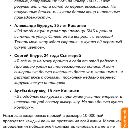
первых, отправивших SMS на номер 1000 - и вот
результат, стала одной из первых выигравших. На
полученные деньги мы купим детям вещи и школьные
принадлежности».
Александр Бурдух, 35 лет Кишинев
«Об этой акции я узнал при помощи SMS и решил
испытать удачу. Ответил на вопрос… и выиграл!
Теперь мою жену ждет сюрприз - я куплю ей огромный
букет цветов».
Сергей Епуре, 24 года Сынжерей
«Я всё еще не могу прийти в себя от этой радости.
Про акцию узнал из телевизионного ролика. А вот
выигранные деньги оказались более чем желанными - я
рассчитаюсь с долгами, поскольку недавно перенес
хирургическую операцию».
Артём Фэуряну, 18 лет Кишинев
«В подобных конкурсах я принимаю участие впервые, и
несказанно рад своему выигрышу. На эти деньги куплю
ноутбук».
Розыгрыш ежедневных премий в размере 10.000 лей
проводятся каждый день на протяжении всей акции. Механизм
определения победителей компьютеризирован, на него не