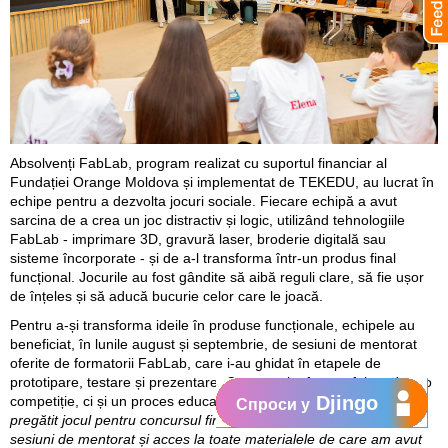
Absolvenți FabLab, program realizat cu suportul financiar al
Fundației Orange Moldova și implementat de TEKEDU, au lucrat în
echipe pentru a dezvolta jocuri sociale. Fiecare echipă a avut
sarcina de a crea un joc distractiv și logic, utilizând tehnologiile
FabLab - imprimare 3D, gravură laser, broderie digitală sau
sisteme încorporate - și de a-l transforma într-un produs final
funcțional. Jocurile au fost gândite să aibă reguli clare, să fie ușor
de înțeles și să aducă bucurie celor care le joacă.
Pentru a-și transforma ideile în produse funcționale, echipele au
beneficiat, în lunile august și septembrie, de sesiuni de mentorat
oferite de formatorii FabLab, care i-au ghidat în etapele de
prototipare, testare și prezentare. Concursul a fost astfel nu doar o
Djingo
competiție, ci și un proces educativ: „
Pe parcursul lunii în care am
Спроси у
pregătit jocul pentru concursul final FabLab, am avut parte de
sesiuni de mentorat și acces la toate materialele de care am avut