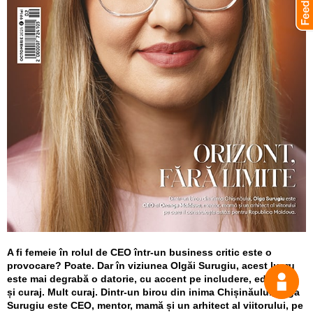
A fi femeie în rolul de CEO într-un business critic este o
provocare? Poate. Dar în viziunea Olgăi Surugiu, acest lucru
este mai degrabă o datorie, cu accent pe includere, educație
Спрос
și curaj. Mult curaj. Dintr-un birou din inima Chișinăului, Olga
Surugiu este CEO, mentor, mamă și un arhitect al viitorului, pe