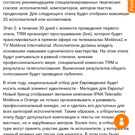
согласно рекомендациям специализированных творческих
союзов: исполнителей, композиторов, авторов текстов,
продюсеров. Для следующего этапа будет отобрано максимум
25 исполнителей или коллективов.
Этап 2:
в течение 30 дней с момента проведения первого
этапа, TRM организует прослушивание (live), которое будет
транслироваться в прямом эфире на телеканалах Moldova1 и
TV Moldova International. Исполнители должны владеть
основными навыками сценического мастерства. На этом этапе
будут учитываться в равной степени, мнение
профессионального жюри, специальной комиссии TRM и
результаты телеголосования. Вынесение результатов общего
голосования будет проведено публично.
В этом году, национальный отбор для Евровидения будет
носить новый элемент идентичности - Мелодия для Европы!
Новый бренд отображает желание компании IPNA Teleradio
Moldova и Orange не только организовывать и развивать
профессиональный конкурс, но и сделать его доступных для
всех категорий исполнителей. Таким образом, к отборочному
этапу будут допускаться композиции и тексты не только
местных, но и зарубежных авторов. Более того, в отборочном
туре могут принять участие даже те исполнители, у которых на
данный момент нет песни для конкурса. В этом году было