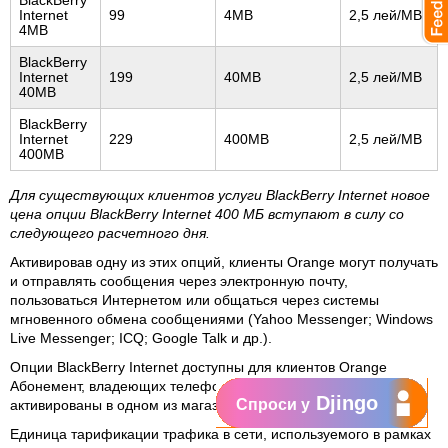
BlackBerry
Internet
99
4MB
2,5 лей/MB
4MB
BlackBerry
Internet
199
40MB
2,5 лей/MB
40MB
BlackBerry
Internet
229
400MB
2,5 лей/MB
400MB
Для существующих клиентов услуги BlackBerry Internet новое
цена опции BlackBerry Internet 400 MБ вступают в силу со
следующего расчетного дня.
Активировав одну из этих опций, клиенты Orange могут получать
и отправлять сообщения через электронную почту,
пользоваться Интернетом или общаться через системы
мгновенного обмена сообщениями (Yahoo Messenger; Windows
Live Messenger; ICQ; Google Talk и др.).
Опции BlackBerry Internet доступны для клиентов Orange
Абонемент, владеющих телефонами BlackBerry, и могут быть
Djingo
Спроси у
активированы в одном из магазинов Orange.
Единица тарификации трафика в сети, используемого в рамках