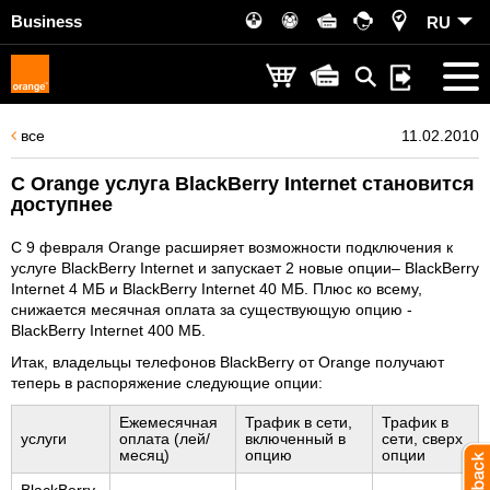
Business
RU
все
11.02.2010
С Orange услуга BlackBerry Internet становится
доступнее
С 9 февраля Orange расширяет возможности подключения к
услуге BlackBerry Internet и запускает 2 новые опции– BlackBerry
Internet 4 MБ и BlackBerry Internet 40 MБ. Плюс ко всему,
снижается месячная оплата за существующую опцию -
BlackBerry Internet 400 MБ.
Итак, владельцы телефонов BlackBerry от Orange получают
теперь в распоряжение следующие опции:
Ежемесячная
Трафик в сети,
Трафик в
услуги
оплата (лей/
включенный в
сети, сверх
месяц)
опцию
опции