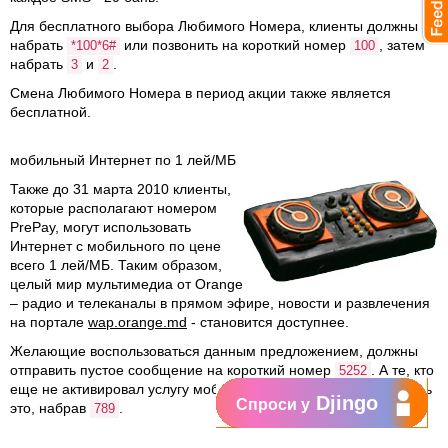
Для бесплатного выбора Любимого Номера, клиенты должны
набрать
или позвонить на короткий номер
, затем
*100*6#
100
набрать
и
.
3
2
Смена Любимого Номера в период акции также является
бесплатной.
мобильный Интернет по 1 лей/MБ
Также до 31 марта 2010 клиенты,
которые располагают номером
PrePay, могут использовать
Интернет с мобильного по цене
всего
1 лей/MБ
. Таким образом,
целый мир мультимедиа от Orange
– радио и телеканалы в прямом эфире, новости и развлечения
на портале
wap.orange.md
- становится доступнее.
Желающие воспользоваться данным предложением, должны
отправить пустое сообщение на короткий номер
. А те, кто
5252
еще не активировал услугу мобильный Интернет, могут сделать
Djingo
Спроси у
это, набрав
.
789