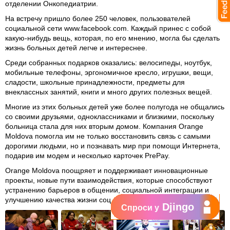
отделении Онкопедиатрии.
На встречу пришло более 250 человек, пользователей
социальной сети www.facebook.com. Каждый принес с собой
какую-нибудь вещь, которая, по его мнению, могла бы сделать
жизнь больных детей легче и интереснее.
Среди собранных подарков оказались: велосипеды, ноутбук,
мобильные телефоны, эргономичное кресло, игрушки, вещи,
сладости, школьные принадлежности, предметы для
внеклассных занятий, книги и много других полезных вещей.
Многие из этих больных детей уже более полугода не общались
со своими друзьями, одноклассниками и близкими, поскольку
больница стала для них вторым домом. Компания Orange
Moldova помогла им не только восстановить связь с самыми
дорогими людьми, но и познавать мир при помощи Интернета,
подарив им модем и несколько карточек PrePay.
Orange Moldova поощряет и поддерживает инновационные
проекты, новые пути взаимодействия, которые способствуют
устранению барьеров в общении, социальной интеграции и
улучшению качества жизни социально-незащищенных людей.
Djingo
Спроси у