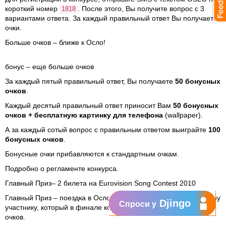
короткий номер
. После этого, Вы получите вопрос с 3
1818
вариантами ответа. За каждый правильный ответ Вы получаете
очки.
Больше очков – ближе к Осло!
бонус – еще больше очков
За каждый пятый правильный ответ, Вы получаете
50 бонусных
очков
.
Каждый десятый правильный ответ приносит Вам
50 бонусных
очков + бесплатную картинку для телефона
(wallpaper).
А за каждый сотый вопрос с правильным ответом выиграйте
100
бонусных очков
.
Бонусные очки прибавляются к стандартным очкам.
Подробно о регламенте конкурса.
Главный Приз– 2 билета на Eurovision Song Contest 2010
Главный Приз – поездка в Осло на 2 персоны – достанется тому
Djingo
Спроси у
участнику, который в финале конкурса наберет больше всего
очков.