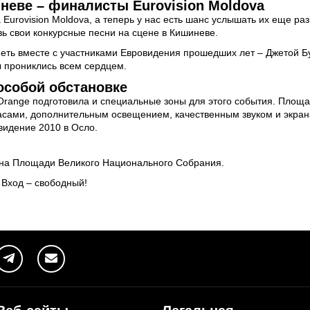
иневе – финалисты Eurovision Moldova
 Eurovision Moldova, а теперь у нас есть шанс услышать их еще раз
вь свои конкурсные песни на сцене в Кишиневе.
 петь вместе с участниками Евровидения прошедших лет – Джетой Б
ы прониклись всем сердцем.
особой обстановке
Orange подготовила и специальные зоны для этого события. Площ
асами, дополнительным освещением, качественным звуком и экран
видение 2010 в Осло.
я на Площади Великого Национального Собрания.
 Вход – свободный!