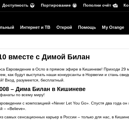
Доступность
Портирование
Пополни счёт
Ко
льный
Интернет и ТВ
Открой
Помощь
My Orange
10 вместе с Димой Билан
рса Евровидение в Осло в прямом эфире в Кишиневе! Приходи 29 
ем, как будут выступать наши конкурсанты в Норвегии и стань сви
! Вход, разумеется, бесплатный.
2008 – Дима Билан в Кишиневе
 фанаты по всему миру!
Евровидении с композицией «Never Let You Go». Спустя два года он
 – «Believe».
из самых сенсационных карьер в России – только для нас, в Кишин