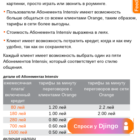
картинки, просто играть или звонить в роуминге.
Пользователи Абонемента Intensiv имеют возможность
больше общаться со всеми клиентами Orange, таким образом,
тарифы в сети более выгодны.
Стоимость Абонемента Intensiv выражена в леях.
Клиент имеет возможность потратить кредит, когда и как ему
удобно, так как он сохраняется.
Каждый клиент имеет возможность выбрать один из пяти
Абонементов Intensiv, который соответствует его стилю
общения.
детали об Абонементах Intensiv
ежемесячная
тарифы за минуту
тарифы за минуту
плата/
переговоров с
переговоров вне сети
включенный
клиентами Orange
Orange
кредит
80 лей
1.20 лей
2.2 лей
180 лей
1.00 лей
2.00 лей
280 лей
0.80 лей
1.80 лей
Djingo
700 лей
0.60 лей
1.60 лей
Спроси у
1500 лей
0.50 лей
1.00 лей
включая налоги