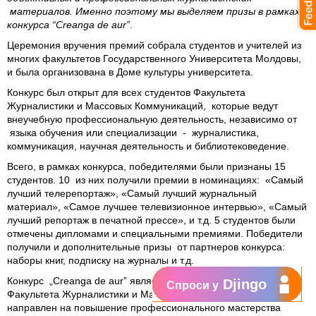
материалов. Именно поэтому мы выделяем призы в рамках
конкурса “Creanga de aur”
.
Церемония вручения премий собрала студентов и учителей из
многих факультетов Государственного Университета Молдовы,
и была организована в Доме культуры университета.
Конкурс был открыт для всех студентов Факультета
Журналистики и Массовых Коммуникаций, которые ведут
внеучебную профессиональную деятельность, независимо от
языка обучения или специализации - журналистика,
коммуникация, научная деятельность и библиотековедение.
Всего, в рамках конкурса, победителями были признаны 15
студентов. 10 из них получили премии в номинациях: «Самый
лучший телерепортаж», «Самый лучший журнальный
материал», «Самое лучшее телевизионное интервью», «Самый
лучший репортаж в печатной прессе», и т.д. 5 студентов были
отмечены дипломами и специальными премиями. Победители
получили и дополнительные призы от партнеров конкурса:
наборы книг, подписку на журналы и т.д.
Конкурс „Creanga de aur” является красивой традицией
Djingo
Спроси у
Факультета Журналистики и Массовых Коммуникаций и
направлен на повышение профессионального мастерства