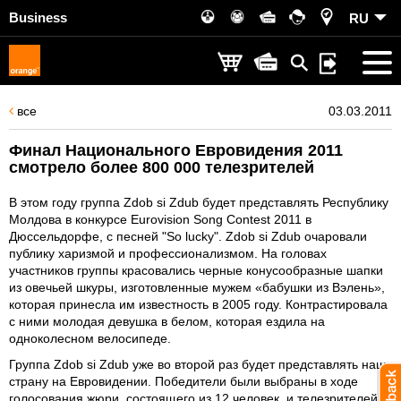
Business
RU
все
03.03.2011
Финал Национального Евровидения 2011
смотрело более 800 000 телезрителей
В этом году группа Zdob si Zdub будет представлять Республику
Молдова в конкурсе Eurovision Song Contest 2011 в
Дюссельдорфе, с песней "So lucky". Zdob si Zdub очаровали
публику харизмой и профессионализмом. На головах
участников группы красовались черные конусообразные шапки
из овечьей шкуры, изготовленные мужем «бабушки из Вэлень»,
которая принесла им известность в 2005 году. Контрастировала
с ними молодая девушка в белом, которая ездила на
одноколесном велосипеде.
Группа Zdob si Zdub уже во второй раз будет представлять нашу
страну на Евровидении. Победители были выбраны в ходе
голосования жюри, состоящего из 12 человек, и телезрителей,