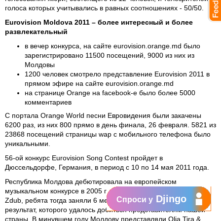
голоса которых учитывались в равных соотношениях - 50/50.
Eurovision Moldova 2011 – более интересный и более
развлекательный
в вечер конкурса, на сайте eurovision.orange.md было
зарегистрировано 11500 посещений, 9000 из них из
Молдовы
1200 человек смотрело представление Eurovision 2011 в
прямом эфире на сайте eurovision.orange.md
на странице Orange на facebook-е было более 5000
комментариев
С портала Orange World песни Евровидения были закачены
6200 раз, из них 800 прямо в день финала, 26 февраля. 5821 из
23868 посещений страницы wap с мобильного телефона было
уникальными.
56-ой конкурс Eurovision Song Contest пройдет в
Дюссельдорфе, Германия, в период с 10 по 14 мая 2011 года.
Республика Молдова дебютировала на европейском
музыкальном конкурсе в 2005 году, также с группой Zdob si
Djingo
Спроси у
Zdub, ребята тогда заняли 6 место, и до сих пор это лучший
результат, которого удалось добиться представителям нашей
страны. В минувшем году Молдову представляли Olia Tira &