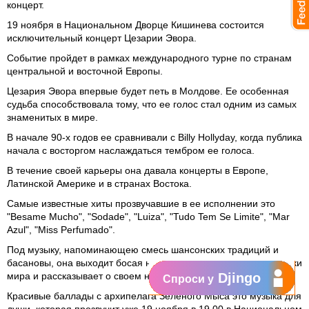
концерт.
19 ноября в Национальном Дворце Кишинева состоится
исключительный концерт Цезарии Эвора.
Событие пройдет в рамках международного турне по странам
центральной и восточной Европы.
Цезария Эвора впервые будет петь в Молдове. Ее особенная
судьба способствовала тому, что ее голос стал одним из самых
знаменитых в мире.
В начале 90-х годов ее сравнивали с Billy Hollyday, когда публика
начала с восторгом наслаждаться тембром ее голоса.
В течение своей карьеры она давала концерты в Европе,
Латинской Америке и в странах Востока.
Самые известные хиты прозвучавшие в ее исполнении это
"Besame Mucho", "Sodade", "Luiza", "Tudo Tem Se Limite", "Mar
Azul", "Miss Perfumado".
Под музыку, напоминающею смесь шансонских традиций и
басановы, она выходит босая на крупные концертные площадки
мира и рассказывает о своем народе.
Djingo
Спроси у
Красивые баллады с архипелага Зеленого Мыса это музыка для