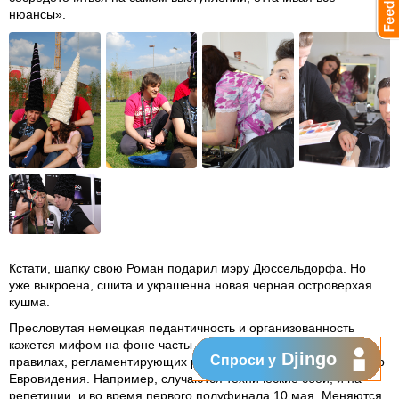
нюансы».
Кстати, шапку свою Роман подарил мэру Дюссельдорфа. Но
уже выкроена, сшита и украшенна новая черная островерхая
кушма.
Пресловутая немецкая педантичность и организованность
кажется мифом на фоне частых накладок и изменений в
Djingo
Спроси у
правилах, регламентирующих работу многочисленных структур
Евровидения. Например, случаются технические сбои, и на
репетиции, и во время первого полуфинала 10 мая. Меняются