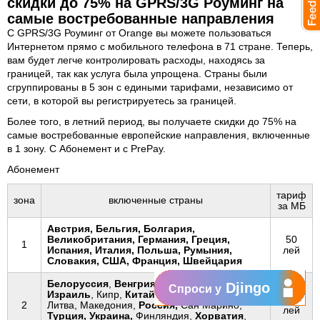
скидки до 75% на GPRS/3G Роуминг на
самые востребованные направления
С GPRS/3G Роуминг от Orange вы можете пользоваться
Интернетом прямо с мобильного телефона в 71 стране. Теперь,
вам будет легче контролировать расходы, находясь за
границей, так как услуга была упрощена. Страны были
сгруппированы в 5 зон с едиными тарифами, независимо от
сети, в которой вы регистрируетесь за границей.
Более того, в летний период, вы получаете скидки до 75% на
самые востребованные европейские направления, включенные
в 1 зону. С Абонемент и с PrePay.
Абонемент
тариф
зона
включенные страны
за МБ
Австрия,
Бельгия
, Болгария,
Великобритания,
Германия
,
Греция,
50
1
Испания,
Италия
, Польша,
Румыния
,
лей
Словакия, США,
Франция,
Швейцария
Белоруссия
,
Венгрия
,
Грузия, Дания,
Djingo
Спроси у
Израиль
, Кипр,
Китай
,
Казахстан, Латвия,
125
2
Литва, Македония,
Россия,
Сан Марино,
лей
Турция,
Украина
,
Финляндия,
Хорватия
,