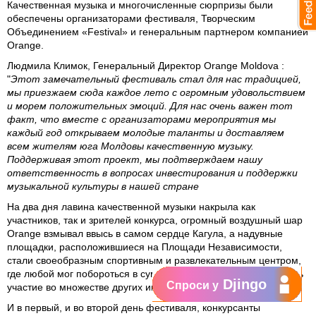
Качественная музыка и многочисленные сюрпризы были
обеспечены организаторами фестиваля, Творческим
Объединением «Festival» и генеральным партнером компанией
Orange.
Людмила Климок, Генеральный Директор Orange Moldova
:
"
Этот замечательный фестиваль стал для нас традицией,
мы приезжаем сюда каждое лето с огромным удовольствием
и морем положительных эмоций. Для нас очень важен тот
факт, что вместе с организаторами мероприятия мы
каждый год открываем молодые таланты и доставляем
всем жителям юга Молдовы качественную музыку.
Поддерживая этот проект, мы подтверждаем нашу
ответственность в вопросах инвестирования и поддержки
музыкальной культуры в нашей стране
На два дня лавина качественной музыки накрыла как
участников, так и зрителей конкурса, огромный воздушный шар
Orange взмывал ввысь в самом сердце Кагула, а надувные
площадки, расположившиеся на Площади Независимости,
стали своеобразным спортивным и развлекательным центром,
где любой мог побороться в сумо, поиграть в футбол и принять
Djingo
Спроси у
участие во множестве других интересных игр и развлечений.
И в первый, и во второй день фестиваля, конкурсанты