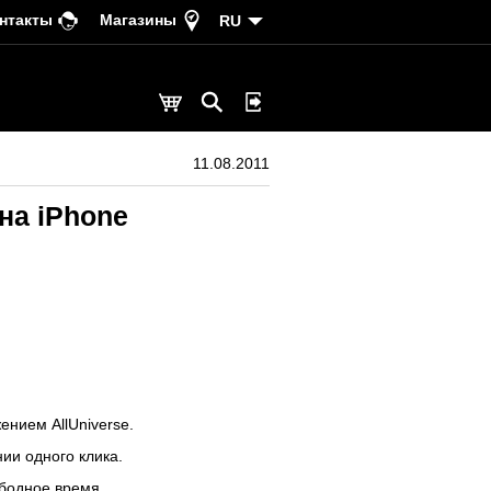
нтакты
Магазины
RU
11.08.2011
 на iPhone
ением AllUniverse.
ии одного клика.
ободное время.