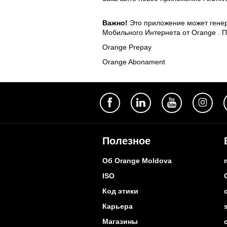
Важно!
Это приложение может генер
Мобильного Интернета от Orange . 
Orange Prepay
Orange Abonament
Полезное
Об Orange Moldova
ISO
Код этики
Карьера
Магазины