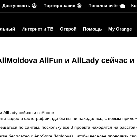
Доступность
Портирование
Пополни счёт
Ко
льный
Интернет и ТВ
Открой
Помощь
My Orange
lMoldova AllFun и AllLady сейчас и
и AllLady сейчас и в iPhone.
ите видео и фотографии, где бы вы ни находились, с новым прилож
ещаться по сайтам, поскольку все 3 проекта находятся на расстоян
erse бесплатно с AppStore (Moldova) , чтобы веселее проводить св