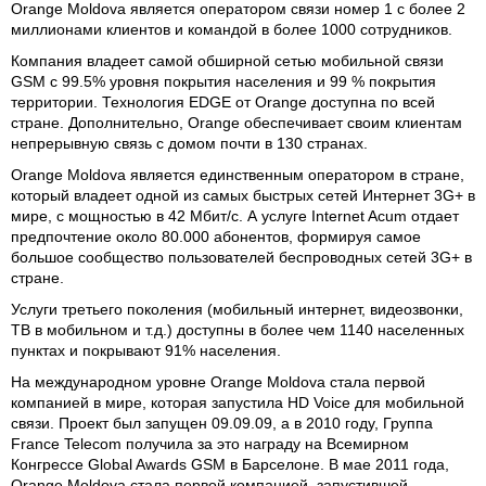
Orange Moldova является оператором связи номер 1 с более 2
миллионами клиентов и командой в более 1000 сотрудников.
Компания владеет самой обширной сетью мобильной связи
GSM с 99.5% уровня покрытия населения и 99 % покрытия
территории. Технология EDGE от Orange доступна по всей
стране. Дополнительно, Orange обеспечивает своим клиентам
непрерывную связь с домом почти в 130 странах.
Orange Moldova является единственным оператором в стране,
который владеет одной из самых быстрых сетей Интернет 3G+ в
мире, с мощностью в 42 Мбит/с. А услуге Internet Acum отдает
предпочтение около 80.000 абонентов, формируя самое
большое сообщество пользователей беспроводных сетей 3G+ в
стране.
Услуги третьего поколения (мобильный интернет, видеозвонки,
ТВ в мобильном и т.д.) доступны в более чем 1140 населенных
пунктах и покрывают 91% населения.
На международном уровне Orange Moldova стала первой
компанией в мире, которая запустила HD Voice для мобильной
связи. Проект был запущен 09.09.09, а в 2010 году, Группа
France Telecom получила за это награду на Всемирном
Конгрессе Global Awards GSM в Барселоне. В мае 2011 года,
Orange Moldova стала первой компанией, запустившей