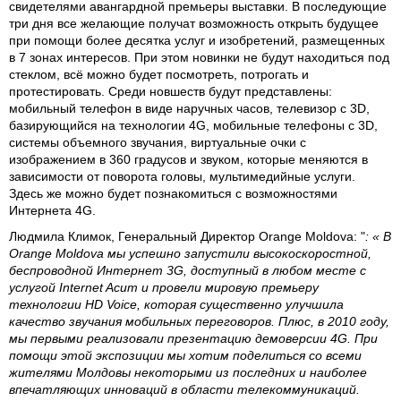
свидетелями авангардной премьеры выставки. В последующие
три дня все желающие получат возможность открыть будущее
при помощи более десятка услуг и изобретений, размещенных
в 7 зонах интересов. При этом новинки не будут находиться под
стеклом, всё можно будет посмотреть, потрогать и
протестировать. Среди новшеств будут представлены:
мобильный телефон в виде наручных часов, телевизор с 3D,
базирующийся на технологии 4G, мобильные телефоны с 3D,
системы объемного звучания, виртуальные очки с
изображением в 360 градусов и звуком, которые меняются в
зависимости от поворота головы, мультимедийные услуги.
Здесь же можно будет познакомиться с возможностями
Интернета 4G.
Людмила Климок, Генеральный Директор Orange Moldova
: "
: « В
Orange Moldova мы успешно запустили высокоскоростной,
беспроводной Интернет 3G, доступный в любом месте с
услугой Internet Acum и провели мировую премьеру
технологии HD Voice, которая существенно улучшила
качество звучания мобильных переговоров. Плюс, в 2010 году,
мы первыми реализовали презентацию демоверсии 4G. При
помощи этой экспозиции мы хотим поделиться со всеми
жителями Молдовы некоторыми из последних и наиболее
впечатляющих инноваций в области телекоммуникаций.