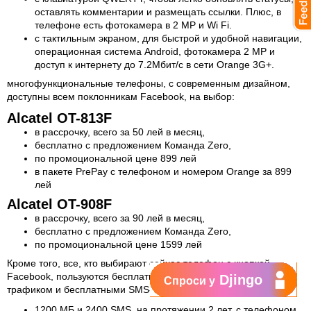
оставлять комментарии и размещать ссылки. Плюс, в
телефоне есть фотокамера в 2 MP и Wi Fi.
с тактильным экраном, для быстрой и удобной навигации,
операционная система Android, фотокамера 2 MP и
доступ к интернету до 7.2Мбит/с в сети Orange 3G+.
многофункциональные телефоны, с современным дизайном,
доступны всем поклонникам Facebook, на выбор:
Alcatel OT-813F
в рассрочку, всего за 50 лей в месяц,
бесплатно с предложением Команда Zero,
по промоциональной цене 899 лей
в пакете PrePay с телефоном и номером Orange за 899
лей
Alcatel OT-908F
в рассрочку, всего за 90 лей в месяц,
бесплатно с предложением Команда Zero,
по промоциональной цене 1599 лей
Кроме того, все, кто выбирают сейчас телефон с кнопкой
Facebook, пользуются бесплатным мобильным Интернет-
Djingo
Спроси у
трафиком и бесплатными SMS-сообщениями в сети.
1200 MБ и 2400 SMS, на протяжении 2 лет, с телефоном