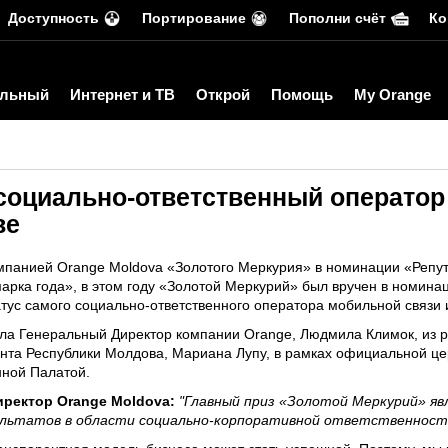
Доступность
Портирование
Пополни счёт
Ко
льный
Интернет и ТВ
Открой
Помощь
My Orange
 социально-ответственный оператор
ве
мпанией Orange Moldova «Золотого Меркурия» в номинации «Репут
арка года», в этом году «Золотой Меркурий» был вручен в номина
тус самого социально-ответственного оператора мобильной связи 
ла Генеральный Директор компании Orange, Людмила Климок, из 
нта Республики Молдова, Мариана Лупу, в рамках официальной ц
ной Палатой.
ректор Orange Moldova:
"Главный приз «Золотой Меркурий» яв
ультатов в области социально-корпоративной ответственност