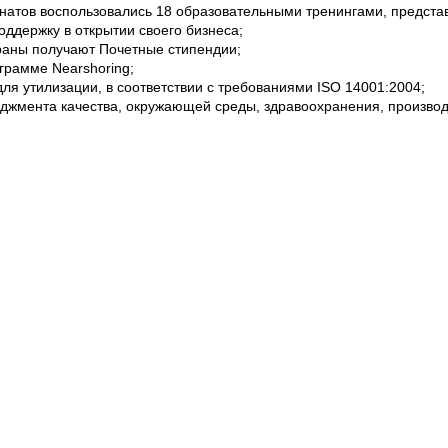
натов воспользовались 18 образовательными тренингами, предст
ддержку в открытии своего бизнеса;
раны получают Почетные стипендии;
грамме Nearshoring;
для утилизации, в соответствии с требованиями ISO 14001:2004;
еджмента качества, окружающей среды, здравоохранения, произв
новым информационным технологиям, благодаря компьютерным ла
заведениях;
еленных пунктов Немцен, Обилен, Сэрэтен и Котул Морий, Хынчешт
нда Orange и клиентов Orange;
 поднятия инвалидных кресел, подаренный Кишиневскому Реабилит
т;
кол-интернатов страны, дети из социально-уязвимых семей, много
же приняли участие в двух развлекательных спектаклях;
зовались качественными медицинскими услугами благодаря томог
ой Диагностики при Институте Нейрологии и Нейрохирургии;
х в сельской местности, ставших жертвами домашнего насилия, 
 или при открытии своего бизнеса;
вание слухового аппарата, благодаря медицинскому оборудовани
спубликанскому Центру Аудиологии;
 Лимбений-Векь и Лимбений-Ной, Глодянского района получили дос
ации, оказываемой в Центре Здоровья Лимбений-Векь, благодаря 