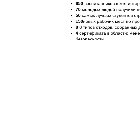
650
воспитанников школ-интер
70
молодых людей получили по
50
самых лучших студентов ст
150
новых рабочих мест по про
8
8 типов отходов, собранных 
4
сертификата в области: мен
безопасности,
300
детей получили доступ к 
специализированных учебных 
800
пострадавших семей из нас
помощи по холодильнику от Фо
1
микроавтобус с рампой, для
ежедневно перевозит 100 ребя
более
5000
детей из многих ш
балет и слушали оперу, а так 
более
3500
пациентов восполь
Нейрорадиологии и Медицинск
более
300
женщин, проживающи
поддержку при трудоустройстве
600
пациентов прошли исследо
аудиометрии) подаренному Ре
более
5000
жителей с. Устиа,
услугам и врачебной консульт