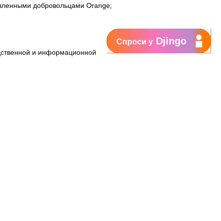
авленными добровольцами Orange;
Djingo
Спроси у
одственной и информационной
бораториям, созданным в 2
ского района, получили в качестве
ационному центру для Детей,
детных семей, смотрели бесплатно
рафу, подаренному Центру
прошли обучение и получили
ю (система для объективной
туп к качественным медицинским
медицинскому оборудованию,