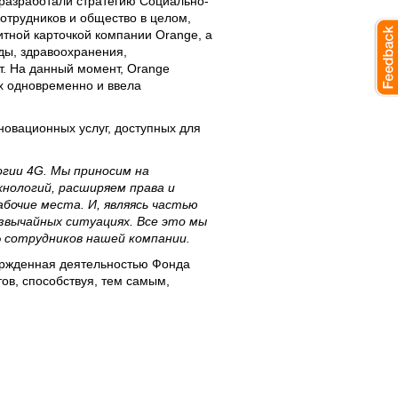
 разработали стратегию Социально-
отрудников и общество в целом,
итной карточкой компании Orange, а
ды, здравоохранения,
т. На данный момент, Orange
х одновременно и ввела
новационных услуг, доступных для
огии 4G. Мы приносим на
хнологий, расширяем права и
бочие места. И, являясь частью
вычайных ситуациях. Все это мы
% сотрудников нашей компании.
вержденная деятельностью Фонда
ов, способствуя, тем самым,