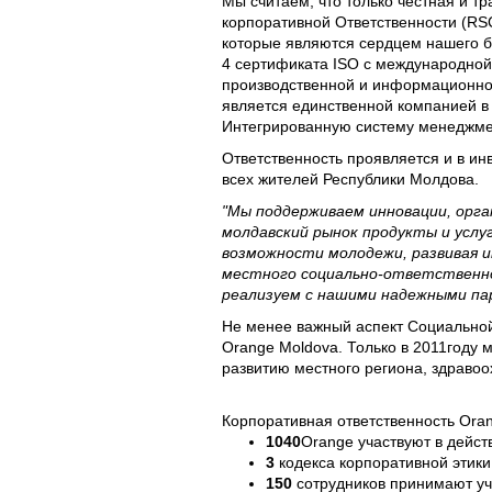
Мы считаем, что только честная и т
корпоративной Ответственности (RSC
которые являются сердцем нашего би
4 сертификата ISO с международной
производственной и информационной
является единственной компанией в
Интегрированную систему менеджме
Ответственность проявляется и в ин
всех жителей Республики Молдова.
"Мы поддерживаем инновации, орга
молдавский рынок продукты и услу
возможности молодежи, развивая и
местного социально-ответственно
реализуем с нашими надежными пар
Не менее важный аспект Социальной
Orange Moldova. Только в 2011году 
развитию местного региона, здравоо
Корпоративная ответственность Oran
1040
Orange участвуют в дейст
3
кодекса корпоративной этики
150
сотрудников принимают уча