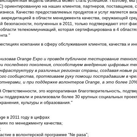
ранспарентная модель бизнеса может стать успешной. Поэтому, мы
) ориентированную на наших клиентов, партнеров, поставщиков, с
знеса. Качество предоставляемых продуктов и услуг является виз
 аккредитацией в области менеджмента качества, окружающей сре
 безопасности, полученных в 2011, только подтверждают этот фак
 области телекоммуникаций, которая сертифицирована в 4 областя
нта "
вестициях компании в сферу обслуживания клиентов, качества и ин
низовав Orange Expo и проведя публичное тестирование технол
ги последнего поколения, способствуем внедрению цифровых те
нфраструктуру в различных регионах страны, создавая новые ра
го сообщества, протягиваем руку помощи пострадавшим в чрез
тнерами, и при поддержке волонтеров Orange, а это более 10
 Ответственности, это корпоративная благотворительность, подт
мы поддержали и реализовали более 30 крупных социальных проект
хранения, культуры и образования."
ge в 2011 году в цифрах
виях по менеджменту качества;
;
стие в волонтерской программе “Ne pasa”;