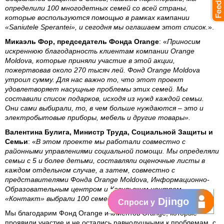
определили 100 многодетных семей со всей страны,
которые воспользуются помощью в рамках кампании
«Saniutele Sperantei», и сегодня мы оглашаем этот список.
».
Микаэль Фор, председатель Фонда Orange
: «
Приносим
искреннюю благодарность клиентам компании Orange
Moldova, которые приняли участие в этой акции,
пожертвовав около 270 тысяч лей. Фонд Orange Moldova
утроил сумму. Для нас важно то, что этот проект
удовлетворяет насущные проблемы этих семей. Мы
составили список подарков, исходя из нужд каждой семьи.
Они сами выбирали, то, в чем больше нуждаются – это и
электробытовые приборы, мебель и другие товары».
Валентина Булига, Министр Труда, Социальной Защиты и
Семьи
: «
В этом проекте мы работали совместно с
районными управлениями социальной помощи. Мы определяли
семьи с 5 и более детьми, составляли оценочные листы в
каждом отдельном случае, а затем, совместно с
представителями Фонда Orange Moldova, Информационно-
Образовательным центром и Кагульским центром
«Контакт» выбрали 100 семей.
Djingo
Спроси у
Мы благодарим Фонд Orange и клиентов Orange, которые
проявили участие и не остались равнодушными к проблемам, с