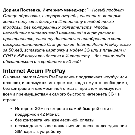
Дориан Постевка, Интернет-менеджер
: ”
« Новый продукт
Orange адресован, в первую очередь, клиентам, которые
хотят получать доступ к Интернету в любой точке
Молдовы, без контрактных обязательств. Чтобы
насладиться интенсивной навигацией в виртуальном
пространстве, клиенту достаточно приобрести в сети
распространителей Orange пакет Internet Acum PrePay всего
за 50 лей, вставить карточку в модем 3G или в планшет и
СРАЗУ ЖЕ получить доступ к Интернету – без каких-либо
обязательств и с кредитом в 50 лей!
”
Internet Acum PrePay
С новым Internet Acum PrePay клиент подключает ноутбук или
планшет, и пользуется интернетом, когда ему это необходимо,
без контракта и ежемесячной оплаты, при этом пользуется
всеми преимуществами самого быстрого интернета 3G+ в
стране:
Интернет 3G+ на скорости самой быстрой сети с
поддержкой 42 Мбит/с
без контракта или ежемесячной оплаты
незамедлительное подключение, после подсоединения
SIM-карты к устройству