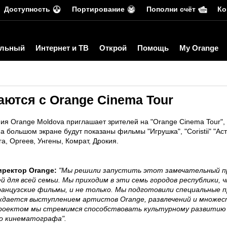
Доступность
Портирование
Пополни счёт
Ко
льный
Интернет и ТВ
Открой
Помощь
My Orange
аются с Orange Cinema Tour
ия Orange Moldova приглашает зрителей на "Orange Cinema Tour",
большом экране будут показаны фильмы "Игрушка", "Coristii" "Астер
а, Оргеев, Унгены, Комрат, Дрокия.
ректор Orange:
"Мы решили запустить этот замечательный п
й для всей семьи. Мы приходим в эти семь городов республики
нцузские фильмы, и не только. Мы подготовили специальные пр
ждается выступлением артистов Orange, развлечений и множест
оектом мы стремимся способствовать культурному развитию 
о кинематографа".