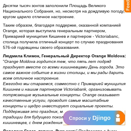
Десятки тысяч зонтов заполонили Площадь Великого
Национального Собрания, но, несмотря на дождливую погоду,
кругом царило отличное настроение.
Таким образом, благодаря поддержке, оказанной компанией
Orange, которая выступила генеральным партнером,
Примарией муниципия Кишинев и партнером - Victoriabanc,
столица получила отличный концерт по случаю празднования
576-ой годовщины своего образования.
Людмила Климок, Генеральный Директор Orange Moldova:
"
Orange Moldova гордится тем, что пять лет подряд
празднует вместе со всеми кишиневцами День города. Это
самое важное событие в жизни столицы, и мы рады дарить
всем отличное настроение.
Ежегодно мы стараемся, совместно с Примарией муниципия
Кишинев и нашим партнером Victoriabank, организовывать
потрясающие музыкальные концерты. Orange оказывает
качественные услуги, проводит самые масштабные
концерты и щедро инвестирует социальные проекты.
Поддерживая это праздник, мы стремимся сохранить
традиции для будущего поколения. С днем рождения всех
Djingo
Спроси у
кишиневцев, с днем рождения Кишинев!"