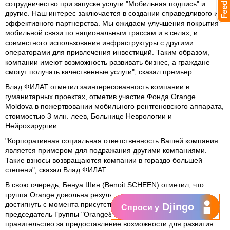
сотрудничество при запуске услуги "Мобильная подпись" и
другие. Наш интерес заключается в создании справедливого и
эффективного партнерства. Мы ожидаем улучшения покрытия
мобильной связи по национальным трассам и в селах, и
совместного использования инфраструктуры с другими
операторами для привлечения инвестиций. Таким образом,
компании имеют возможность развивать бизнес, а граждане
смогут получать качественные услуги", сказал премьер.
Влад ФИЛАТ отметил заинтересованность компании в
гуманитарных проектах, отметив участие Фонда Orange
Moldova в пожертвовании мобильного рентгеновского аппарата,
стоимостью 3 млн. леев, Больнице Неврологии и
Нейрохирургии.
"Корпоративная социальная ответственность Вашей компания
является примером для подражания другими компаниями.
Такие взносы возвращаются компании в гораздо большей
степени", сказал Влад ФИЛАТ.
В свою очередь, Бенуа Шин (Benoit SCHEEN) отметил, что
группа Orange довольна результатами, которых удалось
достигнуть с момента присутствия в Молдове. Вице-
Djingo
Спроси у
председатель Группы "Orange&France Telecom" поблагодарил
правительство за предоставление возможности для развития