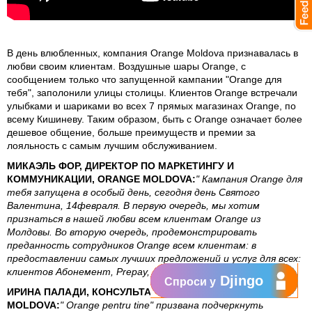
В день влюбленных, компания Orange Moldova признавалась в
любви своим клиентам. Воздушные шары Orange, с
сообщением только что запущенной кампании "Orange для
тебя", заполонили улицы столицы. Клиентов Orange встречали
улыбками и шариками во всех 7 прямых магазинах Orange, по
всему Кишиневу. Таким образом, быть с Orange означает более
дешевое общение, больше преимуществ и премии за
лояльность с самым лучшим обслуживанием.
МИКАЭЛЬ ФОР, ДИРЕКТОР ПО МАРКЕТИНГУ И
КОММУНИКАЦИИ, ORANGE MOLDOVA:
" Кампания Orange для
тебя запущена в особый день, сегодня день Святого
Валентина, 14февраля. В первую очередь, мы хотим
признаться в нашей любви всем клиентам Orange из
Молдовы. Во вторую очередь, продемонстрировать
преданность сотрудников Orange всем клиентам: в
предоставлении самых лучших предложений и услуг для всех:
клиентов Абонемент, Prepay, Internet acum."
Djingo
Спроси у
ИРИНА ПАЛАДИ, КОНСУЛЬТАНТ ПРОДАЖ, ORANGE
MOLDOVA:
" Orange pentru tine" призвана подчеркнуть