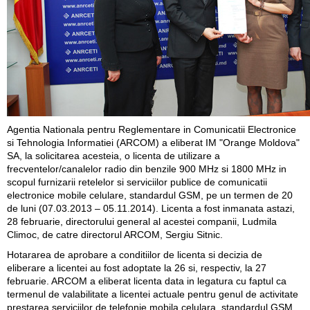
Agentia Nationala pentru Reglementare in Comunicatii Electronice
si Tehnologia Informatiei (ARCOM) a eliberat IM "Orange Moldova"
SA, la solicitarea acesteia, o licenta de utilizare a
frecventelor/canalelor radio din benzile 900 MHz si 1800 MHz in
scopul furnizarii retelelor si serviciilor publice de comunicatii
electronice mobile celulare, standardul GSM, pe un termen de 20
de luni (07.03.2013 – 05.11.2014). Licenta a fost inmanata astazi,
28 februarie, directorului general al acestei companii, Ludmila
Climoc, de catre directorul ARCOM, Sergiu Sitnic.
Hotararea de aprobare a conditiilor de licenta si decizia de
eliberare a licentei au fost adoptate la 26 si, respectiv, la 27
februarie. ARCOM a eliberat licenta data in legatura cu faptul ca
termenul de valabilitate a licentei actuale pentru genul de activitate
prestarea serviciilor de telefonie mobila celulara, standardul GSM,