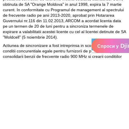
obtinuta de SA "Orange Moldova" in anul 1998, expira la 7 martie
curent. In conformitate cu Programul de management al spectrului
de frecvente radio pe anii 2013-2020, aprobat prin Hotararea
Guvernului nr.116 din 11.02.2013, ARCOM a acordat licenta data
pe un termen de 20 de luni pentru a sincroniza termenele de
expirare a valabilitatii acestei licente cu cel al licentei detinute de SA
"Moldcell" (5 noiembrie 2014).
Dji
Actiunea de sincronizare a fost intreprinsa in scopul asigurarii unor
Спроси у
conditii concurentiale egale pentru furnizorii de pe aceasta piata,
consolidarii benzii de frecvente radio 900 MHz si crearii conditiilor
necesare pentru implementarea neutralitatii tehnologice. Conform
Programului, anul curent ARCOM urmeaza sa elaboreze si sa
aprobe, in baza principiului de neutralitate tehnologica, conditii noi
de licenta pentru utilizarea frecventelor/canalelor radio din benzile
800 MHz, 900 MHz si 1800 MHz pentru retelele mobile celulare de
comunicatii electronice, iar in 2014, dupa expirarea termenelor de
valabilitate a licentelor detinute de SA "Orange Moldova" si SA
"Moldcell", sa acorde licentele respective in baza de concurs.
SA "Orange-Moldova" a ridicat licenta dupa ce a transferat la
bugetul de stat taxa pentru eliberarea licentei in marime de 1,786
mil. euro, in lei moldovenesti, taxa stabilita de Programul de
management al spectrului de frecvente radio pe anii 2013-2020.