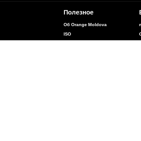
Полезное
Об Orange Moldova
ISO
Код этики
Карьера
Магазины
Мобильный магазин Orange
Мобильная Подпись
Контакты
Покр