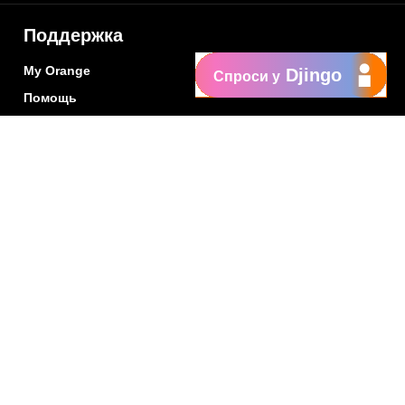
Поддержка
My Orange
Djingo
Спроси у
Помощь
New
Orange Chat
Orange Service
Образцы заявлений
Как подать жалобу
Защититесь от
мошенничества
Заявить о нарушении
Политика конфиденциальности