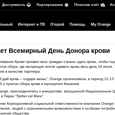
Доступность
Портирование
Пополни счёт
Ко
льный
Интернет и ТВ
Открой
Помощь
My Orange
ет Всемирный День Донора крови
вания Крови призвал всех граждан страны сдать кровь, чтобы под
тов сбора, где желающие могли сдавать кровь весь день 14 июня. 
е в качестве партнера.
Сдай кровь – подари жизнь", Orange организовала, в период 12-13
о пунктах сбора крови в муниципии Кишинев.
range, присоединились к инициативе, запущенной Национальным 
в Парке "Stefan cel Mare".
егию Корпоративной социальной ответственности компании Orange 
еления, людей с ограниченными возможностями и особыми потреб
ошения общества.