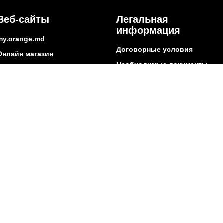
Веб-сайты
Легальная
информация
my.orange.md
Договорные условия
Онлайн магазин
Необходимые документы
cybersecurity.orange.md
Условия использования
systems.orange.md
интернет-магазина
csr.orange.md
Условия приобретения
устройств
fundatia.orange.md
Личные данные
digitalcenter.orange.md
Параметры качества
service.orange.md
Взаимоподключение и доступ
Страница поставщика
Другая информация
ытие сети
Социальная ответственность