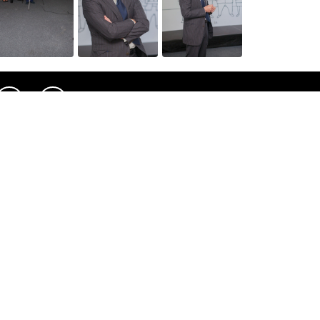
Веб-сайты
Легальная
информация
my.orange.md
Договорные условия
Онлайн магазин
Необходимые документы
cybersecurity.orange.md
Условия использования
systems.orange.md
интернет-магазина
csr.orange.md
Условия приобретения
устройств
fundatia.orange.md
Личные данные
digitalcenter.orange.md