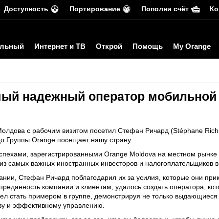
Доступность
Портирование
Пополни счёт
Ко
льный
Интернет и ТВ
Открой
Помощь
My Orange
мый надежный оператор мобильной 
Молдова с рабочим визитом посетил Стефан Ричард (Stéphane Rich
цо Группы Orange посещает нашу страну.
успехами, зарегистрированными Orange Moldova на местном рынке 
 из самых важных иностранных инвесторов и налогоплательщиков 
ании, Стефан Ричард поблагодарил их за усилия, которые они пр
 преданность компании и клиентам, удалось создать оператора, кот
мел стать примером в группе, демонстрируя не только выдающиеся
тву и эффективному управлению.