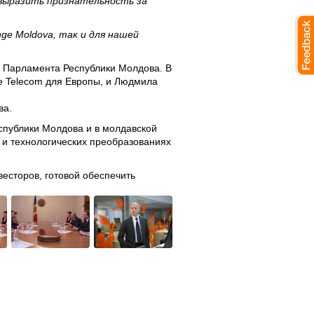
о выразить признательность за
ge Moldova, так и для нашей
м Парламента Республики Молдова. В
ce Telecom для Европы, и Людмила
ва.
спублики Молдова и в молдавской
х и технологических преобразованиях
весторов, готовой обеспечить