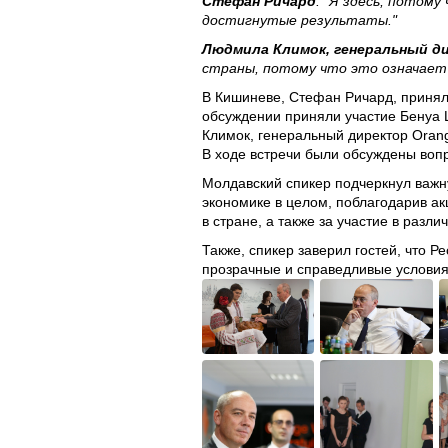
Стефан Ричард
: "Я здесь, потому
достигнутые результаты."
Людмила Климок, генеральный д
страны, потому что это означает 
В Кишиневе, Стефан Ричард, принял
обсуждении приняли участие Бенуа 
Климок, генеральный директор Oran
В ходе встречи были обсуждены воп
Молдавский спикер подчеркнул важн
экономике в целом, поблагодарив ак
в стране, а также за участие в разл
Также, спикер заверил гостей, что 
прозрачные и справедливые условия