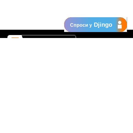
Djingo
Спроси у
Поддержка
My Orange
Помощь
New
Orange Chat
Orange Service
Образцы заявлений
Как подать жалобу
Защититесь от