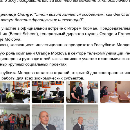
 что хочу поздравить вас за все, что вы делаете и, чтобы личн
иректор Orange
: "Этот визит является особенным, как для Oran
вотум доверия французских инвестиций".
 участие в официальной встрече с Игорем Корман, Председателе
Шин (Benoit Scheen), генеральный директор группы Orange и Fran
ge Moldova.
росы, касающиеся инвестиционных приоритетов Республики Молдо
ую роль компании Orange Moldova в секторе телекоммуникаций Ре
ционеров и руководителей как за активное участие в экономически
ичных крупных социальных проектах.
Республика Молдова остается страной, открытой для иностранных ин
 работы для всех экономических субъектов.