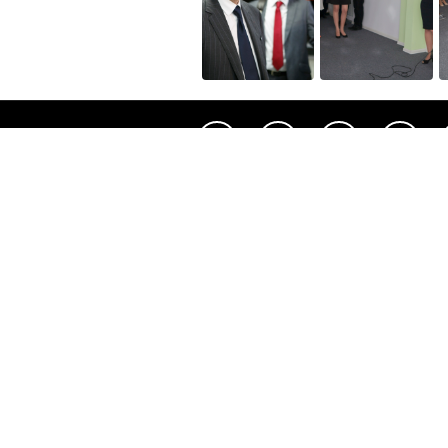
Полезное
Об Orange Moldova
ISO
Код этики
Карьера
Магазины
Мобильный магазин Orange
Мобильная Подпись