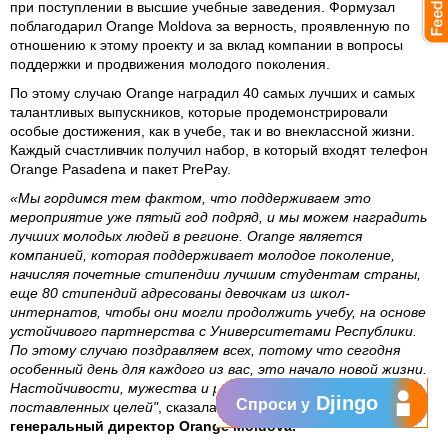
при поступлении в высшие учебные заведения. Формузал
поблагодарил Orange Moldova за верность, проявленную по
отношению к этому проекту и за вклад компании в вопросы
поддержки и продвижения молодого поколения.
По этому случаю Orange наградил 40 самых лучших и самых
талантливых выпускников, которые продемонстрировали
особые достижения, как в учебе, так и во внеклассной жизни.
Каждый счастливчик получил набор, в который входят телефон
Orange Pasadena и пакет PrePay.
«Мы гордимся тем фактом, что поддерживаем это
мероприятие уже пятый год подряд, и мы можем наградить
лучших молодых людей в регионе. Orange является
компанией, которая поддерживает молодое поколение,
начисляя почетные стипендии лучшим студентам страны,
еще 80 стипендий адресованы девочкам из школ-
интернатов, чтобы они могли продолжить учебу, на основе
устойчивого партнерства с Университетами Республики.
По этому случаю поздравляем всех, потому что сегодня
особенный день для каждого из вас, это начало новой жизни.
Настойчивости, мужества и решимости в достижении
Djingo
Спроси у
поставленных целей"
, сказала
Людмила Климок,
генеральный директор Orange Moldova.