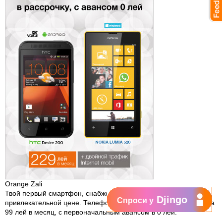
Orange Zali
Твой первый смартфон, снабженный всем необходимым, по
Djingo
Спроси у
привлекательной цене. Телефон доступен в рассрочку, всего за
99 лей в месяц, с первоначальным авансом в 0 лей.