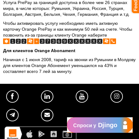
Услуга PrePay за границей доступна в более чем 26 странах
мира, в числе которых: Румыния, Украина, Россия, Турция,
Болгария, Австрия, Бельгия, Чехия, Германия, Франция и.т.д.
Чтобы активировать услугу необходимо иметь активную
карточку Orange PrePay и как минимум 50 лей на счете. Чтобы
позвонить из-за границы клиенту Orange наберите
1
2
2
+
3
7
3
6
9
X
X
X
X
X
X
Для клиентов Orange Abonament
Начиная с 1 июня 2008, тариф на звонки из Румынии в Молдову
для клиентов Orange Абонемент уменьшился на 43% и
составляет всего 7 лей за минуту.
Djingo
Спроси у