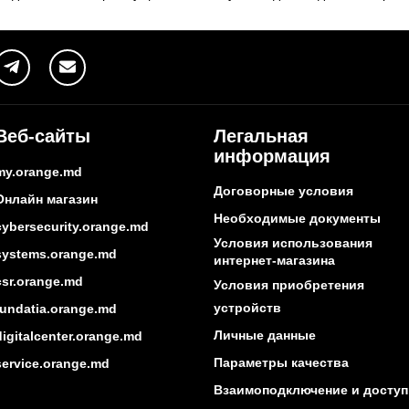
Веб-сайты
Легальная
информация
my.orange.md
Договорные условия
Онлайн магазин
Необходимые документы
cybersecurity.orange.md
Условия использования
systems.orange.md
интернет-магазина
csr.orange.md
Условия приобретения
устройств
fundatia.orange.md
Личные данные
digitalcenter.orange.md
Параметры качества
service.orange.md
Взаимоподключение и доступ