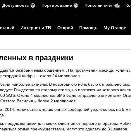
Доступность
Портирование
Пополни счёт
Ко
льный
Интернет и ТВ
Открой
Помощь
My Orange
ленных в праздники
ждаются безграничным общением . На протяжении месяца, количес
 рекордной цифры – около 24 миллионов.
 были наиболее активны. В новогоднюю ночь было отправлено око
едует Рождество по старому стилю, на протяжении которого клиен
00 SMS. Около 4 миллионов SMS было отправлено клиентами Oran
 Святого Василия – более 2 миллионов.
ря 2014, количество отправленных сообщений увеличилось на 5 ми
да.
сь предложениями для своих клиентов от первого оператора мобил
сладиться этими преимуществами, могут это сделать до 31 января.