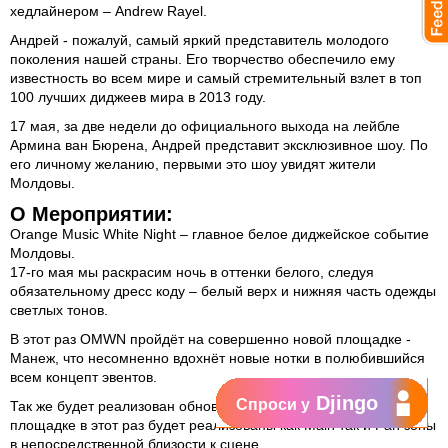
хедлайнером – Andrew Rayel.
Андрей - пожалуй, самый яркий представитель молодого
поколения нашей страны. Его творчество обеспечило ему
известность во всем мире и самый стремительный взлет в топ
100 лучших диджеев мира в 2013 году.
17 мая, за две недели до официального выхода на лейбле
Армина ван Бюрена, Андрей представит эксклюзивное шоу. По
его личному желанию, первыми это шоу увидят жители
Молдовы.
О Мероприятии:
Orange Music White Night – главное белое диджейское событие
Молдовы.
17-го мая мы раскрасим ночь в оттенки белого, следуя
обязательному дресс коду – белый верх и нижняя часть одежды
светлых тонов.
В этот раз OMWN пройдёт на совершенно новой площадке -
Манеж, что несомненно вдохнёт новые нотки в полюбившийся
всем концепт эвентов.
Djingo
Спроси у
Так же будет реализован обновлённый проект сцены, а на
площадке в этот раз будет реализованы как Main так и Fan зоны
в непосредственной близости к сцене.