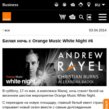
Business
RU
все
03.04.2014
Белая ночь с Orange Music White Night #6
В субботу, 17-го мая, в комплексе Manej, ночь станет белой на
весеннем шестом мероприятии Orange Music White Night.
С переездом на новую площадку, главный белый евент страны
открывает новый сезон вместе с самым долгожданным