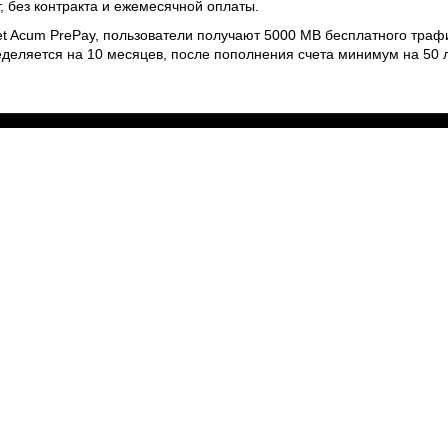
, без контракта и ежемесячной оплаты.
net Acum PrePay, пользователи получают 5000 MB бесплатного трафи
еделяется на 10 месяцев, после пополнения счета минимум на 50 
Веб-сайты
Легальная
информация
my.orange.md
Договорные условия
Онлайн магазин
Необходимые документы
cybersecurity.orange.md
Условия использования
systems.orange.md
интернет-магазина
csr.orange.md
Условия приобретения
устройств
fundatia.orange.md
Личные данные
digitalcenter.orange.md