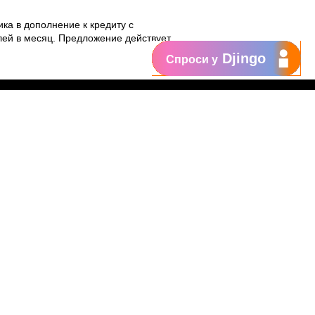
ка в дополнение к кредиту с
лей в месяц. Предложение действует
Djingo
Спроси у
Поддержка
My Orange
Помощь
New
Orange Chat
Orange Service
Образцы заявлений
Как подать жалобу
Защититесь от