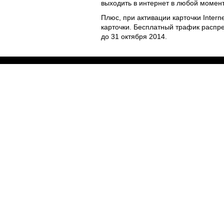
выходить в интернет в любой момент
Плюс, при активации карточки Inter
карточки. Бесплатный трафик распр
до 31 октября 2014.
Полезное
Об Orange Moldova
ISO
Код этики
Карьера
Магазины
Мобильный магазин Orange
Мобильная Подпись