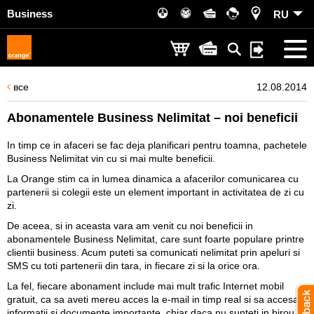
Business
RU
все
12.08.2014
Abonamentele Business Nelimitat – noi beneficii
In timp ce in afaceri se fac deja planificari pentru toamna, pachetele
Business Nelimitat vin cu si mai multe beneficii.
La Orange stim ca in lumea dinamica a afacerilor comunicarea cu
partenerii si colegii este un element important in activitatea de zi cu
zi.
De aceea, si in aceasta vara am venit cu noi beneficii in
abonamentele Business Nelimitat, care sunt foarte populare printre
clientii business. Acum puteti sa comunicati nelimitat prin apeluri si
SMS cu toti partenerii din tara, in fiecare zi si la orice ora.
La fel, fiecare abonament include mai mult trafic Internet mobil
gratuit, ca sa aveti mereu acces la e-mail in timp real si sa accesati
informatii si documente importante, chiar daca nu sunteti in birou.