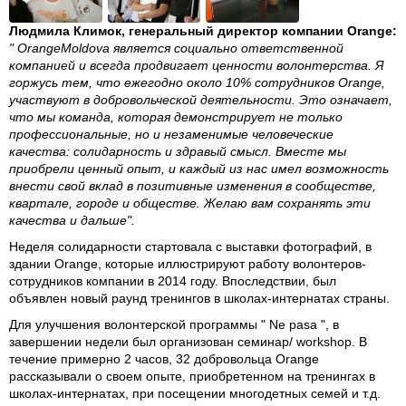
Людмила Климок, генеральный директор компании
Orange
:
" OrangeMoldova является социально ответственной
компанией и всегда продвигает ценности волонтерства. Я
горжусь тем, что ежегодно около 10% сотрудников Orange,
участвуют в добровольческой деятельности. Это означает,
что мы команда, которая демонстрирует не только
профессиональные, но и незаменимые человеческие
качества: солидарность и здравый смысл. Вместе мы
приобрели ценный опыт, и каждый из нас имел возможность
внести свой вклад в позитивные изменения в сообществе,
квартале, городе и обществе. Желаю вам сохранять эти
качества и дальше".
Неделя солидарности стартовала с выставки фотографий, в
здании Orange, которые иллюстрируют работу волонтеров-
сотрудников компании в 2014 году. Впоследствии, был
объявлен новый раунд тренингов в школах-интернатах страны.
Для улучшения волонтерской программы " Ne pasa ", в
завершении недели был организован семинар/ workshop. В
течение примерно 2 часов, 32 добровольца Orange
рассказывали о своем опыте, приобретенном на тренингах в
школах-интернатах, при посещении многодетных семей и т.д.