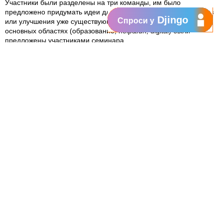
Участники были разделены на три команды, им было
предложено придумать идеи для новых волонтерских проектов
Djingo
Спроси у
или улучшения уже существующих. Более 60 идей, в трех
основных областях (образование, help&fun, digital) были
предложены участниками семинара.
В конце семинара, в неформальной обстановке, был
организован "Парад добровольцев Orange " на котором
активисты компании были награждены почетными дипломами.