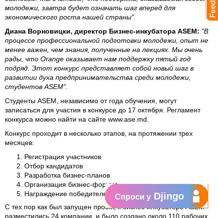
молодежи, завтра будет означать шаг вперед для
экономического роста нашей страны".
Диана Ворновицки, директор Бизнес-инкубатора ASEM:
"В
процессе профессиональной подготовки молодежи, опыт не
менее важен, чем знания, полученные на лекциях. Мы очень
рады, что Orange оказывает нам поддержку пятый год
подряд. Этот конкурс представляет собой новый шаг в
развитии духа предпринимательства среди молодежи,
студентов ASEM".
Студенты ASEM, независимо от года обучения, могут
записаться для участия в конкурсе до 17 октября. Регламент
конкурса можно найти на сайте
www.ase.md
.
Конкурс проходит в несколько этапов, на протяжении трех
месяцев:
Регистрация участников
Отбор кандидатов
Разработка бизнес-планов
Организация бизнес-форума
Награждение победителей.
Djingo
Спроси у
С тех пор как был запущен проект, к бизнес-инкубаторе ASEM
разместились 24 компании, и было создано около 110 рабочих