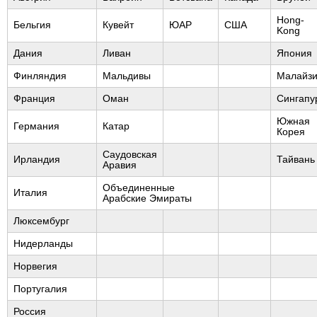
Hong-
Бельгия
Кувейт
ЮАР
США
Kong
Дания
Ливан
Япония
Финляндия
Мальдивы
Малайз
Франция
Оман
Сингапу
Южная
Германия
Катар
Корея
Саудовская
Ирландия
Тайвань
Аравия
Объединенные
Италия
Арабские Эмираты
Люксембург
Нидерланды
Норвегия
Португалия
Россия